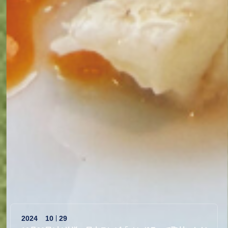
2019
08
06
日本テレビ「満天☆青空レストラン」で放映されました。
2025
08
06
テレビ東京『よじごじDays』で紹介されました
2024
10
29
10月26日(土)放送 日本テレビ「メシドラ」で取材いただ
きました。
2024
08
01