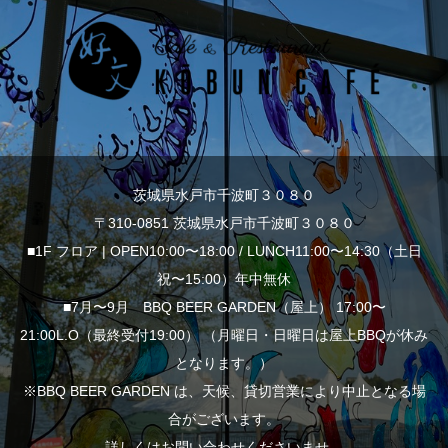
茨城県水戸市千波町３０８０
〒310-0851 茨城県水戸市千波町３０８０
■1F フロア | OPEN10:00〜18:00 / LUNCH11:00〜14:30（土日
祝〜15:00）年中無休
■7月〜9月 BBQ BEER GARDEN（屋上） 17:00〜
21:00L.O（最終受付19:00） （月曜日・日曜日は屋上BBQが休み
となります。）
※BBQ BEER GARDEN は、天候、貸切営業により中止となる場
合がございます。
詳しくはお問い合わせくださいませ。