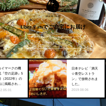
Uber Eatsでご自宅にお届け
ご予約はこちら
2024年4月テレビ
天
東京ドラマ放送
『季節のない街』
ま
ロケ地になりまし
た。
2024.08.01