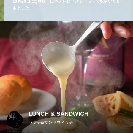
2024年4月テレビ東京ドラマ放送 『季節のない街』ロケ
地になりました。
2022
05
01
スカイマークの機内誌『空の足跡』5月号（2022年）の特
集に掲載されました。
2019
08
06
日本テレビ「満天☆青空レストラン」で放映されました。
2025
08
06
テレビ東京『よじごじDays』で紹介されました
2024
10
29
10月26日(土)放送 日本テレビ「メシドラ」で取材いただ
きました。
2024
08
01
2024年4月テレビ東京ドラマ放送 『季節のない街』ロケ
地になりました。
2022
05
01
LUNCH & SANDWICH
スカイマークの機内誌『空の足跡』5月号（2022年）の特
集に掲載されました。
ランチ&サンドウィッチ
2019
08
06