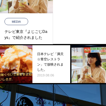
MEDIA
テレビ東京『よじごじDa
ys』で紹介されました
日本テレビ「満天
テレ
☆青空レストラ
ごじD
ン」で放映されま
され
した。
2025.
2019.08.06