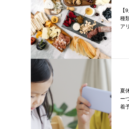
【
種
ア
夏
ー
着