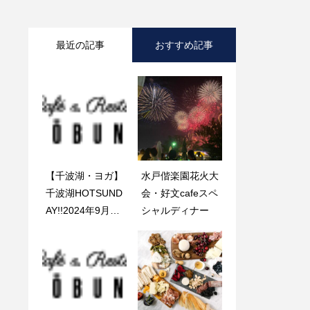
最近の記事
おすすめ記事
【千波湖・ヨガ】
【千波湖・ヨガ】
水戸偕楽園花火大
Ibaraki Gastrono
千波湖HOTSUND
千波湖HOTSUND
会・好文cafeスペ
my ～秋夜の彩り
AY!!2024年9月〜
AY!!2024年4月・
シャルディナー
～
12月開催!ヨガ参
5月〜開催!ヨガ参
加者募集中！
加者募集中！