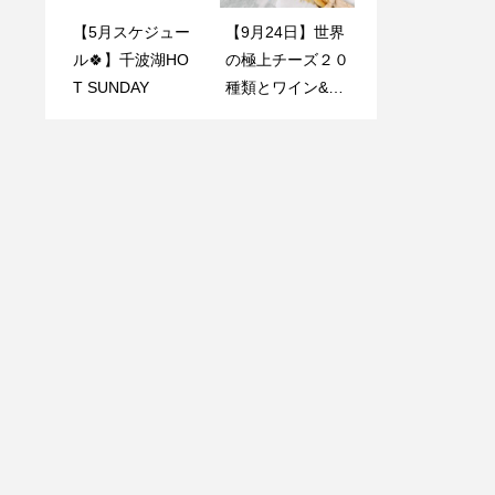
【5月スケジュー
【4月25日】国際
【9月24日】世界
【千波湖・ヨガ】
ル🍀】千波湖HO
親善姉妹都市アナ
の極上チーズ２０
千波湖HOTSUND
T SUNDAY
ハイム訪問団との
種類とワイン&茨
AY!!2024年9月〜
ワーキングワンチ
城の日本一梅酒ペ
12月開催!ヨガ参
が好文cafeにて行
アリング会ご予約
加者募集中！
われました
受付中！