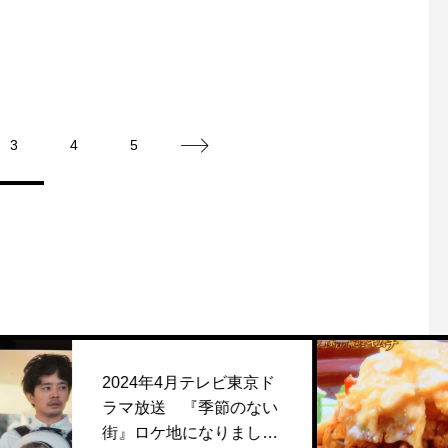
3
4
5
24年4月テレビ東京ド
日本テレ
放送 『季節のない
レストラ
ロケ地になりまし
ました。