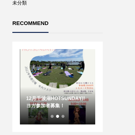
未分類
RECOMMEND
12月千波湖HOTSUNDAY!!
11月千波湖HOT
ヨガ参加者募集！
ヨガ参加者募集