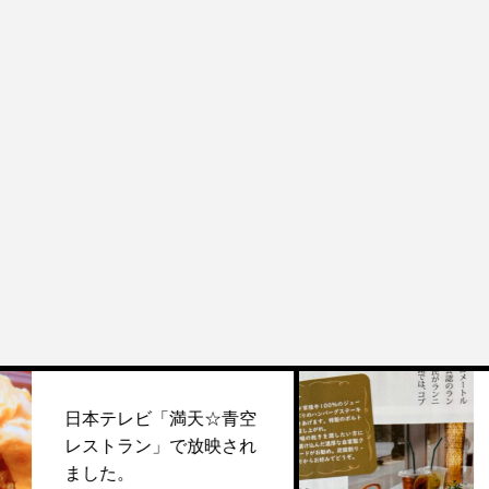
スカイマークの
ビ「満天☆青空
『空の足跡』5月
ン」で放映され
2年）の特集に