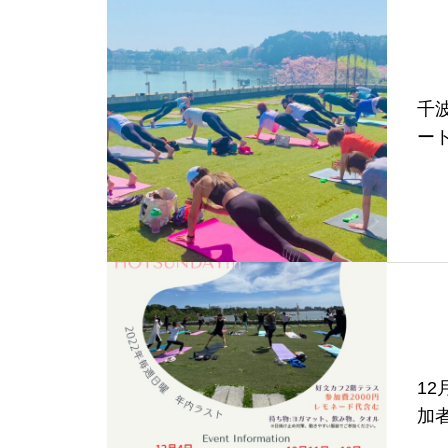
千波
ー
12
加