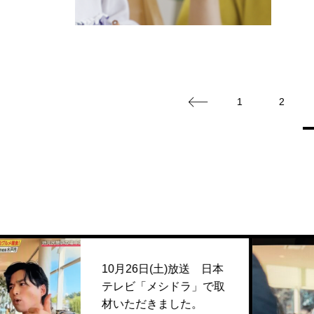
1
2
20
10月26日(土)放送 日本
ラマ
テレビ「メシドラ」で取
街』
材いただきました。