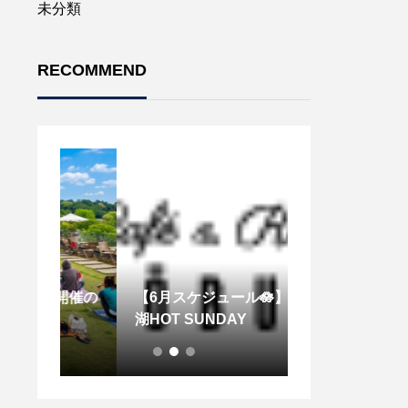
未分類
RECOMMEND
月開催の
【6月スケジュール🪷】千波
湖HOT SUNDAY
井上陽介トリオ