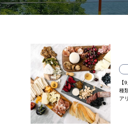
【
種
ア