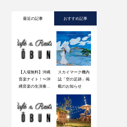
最近の記事
おすすめ記事
【入場無料】沖縄
『千響万来 －樹
スカイマーク機内
井上陽介トリオ
音楽ナイト！〜沖
となり花と成る
誌「空の足跡」掲
縄音楽の生演奏を
－』開催のお知ら
載のお知らせ
聴きながら♪手ぶ
せ
らでBBQできま
す❗️ドリンクも販
売します🎵 会
場：千波湖（好文