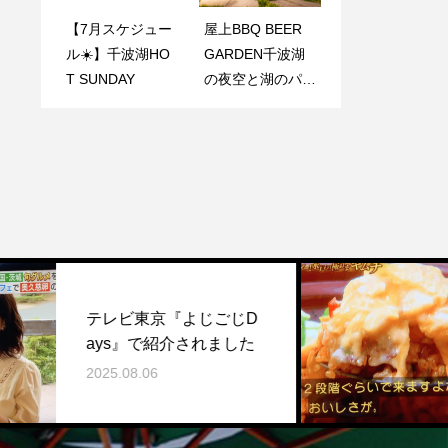
カフェ屋上）
【7月スケジュー
沖縄三線で弾く島
屋上BBQ BEER
『#笑い文字』~L
ル☀️】千波湖HO
唄ライブ 好文c
GARDEN千波湖
ove for Mito ~開
T SUNDAY
afe屋上でBBQ&B
の夜空と湖のパノ
催！
EER！！【入場無
ラマビュー
料！】
日本テレ
レビ東京『よじごじD
レストラ
s』で紹介されました
ました。
5.08.06
2019.08.0