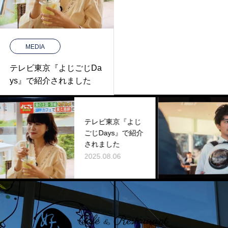
MEDIA
テレビ東京『よじごじDa
ys』で紹介されました
20
テレビ東京『よじ
東京
ごじDays』で紹介
『季
されました
ロケ
2025.08.06
た。
2024